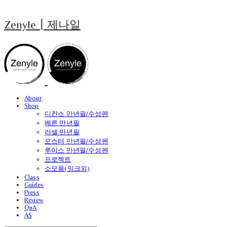
Zenyle┃제나일
About
Shop
디킨스 만년필/수성펜
베른 만년필
러셀 만년필
오스터 만년필/수성펜
루이스 만년필/수성펜
프로젝트
소모품(잉크외)
Class
Guides
Press
Review
QnA
AS