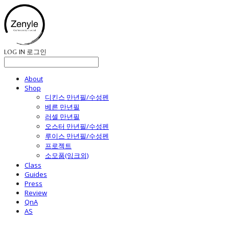
LOG IN
로그인
About
Shop
디킨스 만년필/수성펜
베른 만년필
러셀 만년필
오스터 만년필/수성펜
루이스 만년필/수성펜
프로젝트
소모품(잉크외)
Class
Guides
Press
Review
QnA
AS