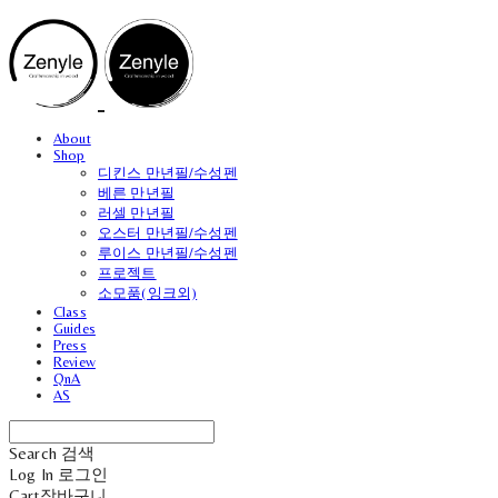
About
Shop
디킨스 만년필/수성펜
베른 만년필
러셀 만년필
오스터 만년필/수성펜
루이스 만년필/수성펜
프로젝트
소모품(잉크외)
Class
Guides
Press
Review
QnA
AS
Search
검색
Log In
로그인
Cart
장바구니