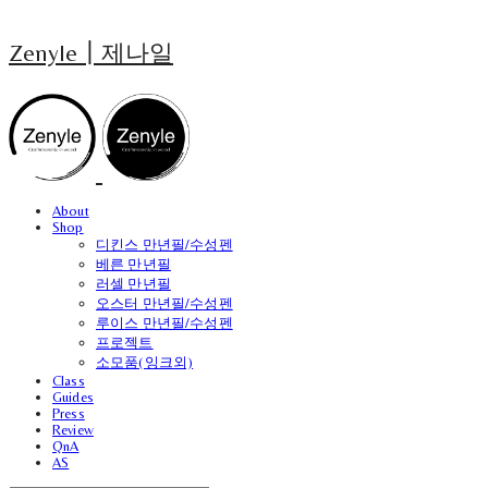
Zenyle┃제나일
About
Shop
디킨스 만년필/수성펜
베른 만년필
러셀 만년필
오스터 만년필/수성펜
루이스 만년필/수성펜
프로젝트
소모품(잉크외)
Class
Guides
Press
Review
QnA
AS