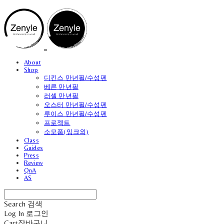
About
Shop
디킨스 만년필/수성펜
베른 만년필
러셀 만년필
오스터 만년필/수성펜
루이스 만년필/수성펜
프로젝트
소모품(잉크외)
Class
Guides
Press
Review
QnA
AS
Search
검색
Log In
로그인
Cart
장바구니