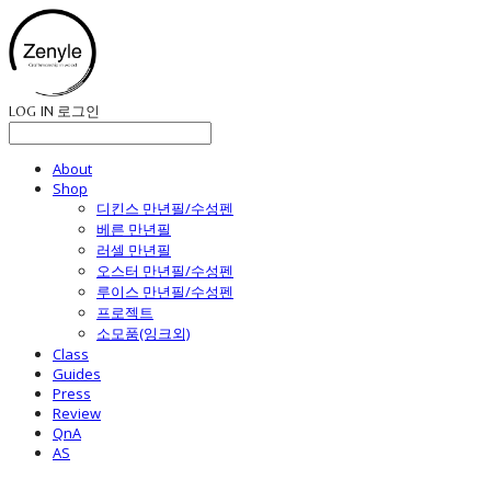
LOG IN
로그인
About
Shop
디킨스 만년필/수성펜
베른 만년필
러셀 만년필
오스터 만년필/수성펜
루이스 만년필/수성펜
프로젝트
소모품(잉크외)
Class
Guides
Press
Review
QnA
AS