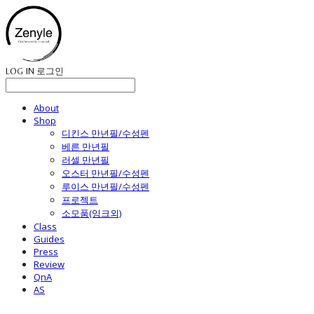
LOG IN
로그인
About
Shop
디킨스 만년필/수성펜
베른 만년필
러셀 만년필
오스터 만년필/수성펜
루이스 만년필/수성펜
프로젝트
소모품(잉크외)
Class
Guides
Press
Review
QnA
AS