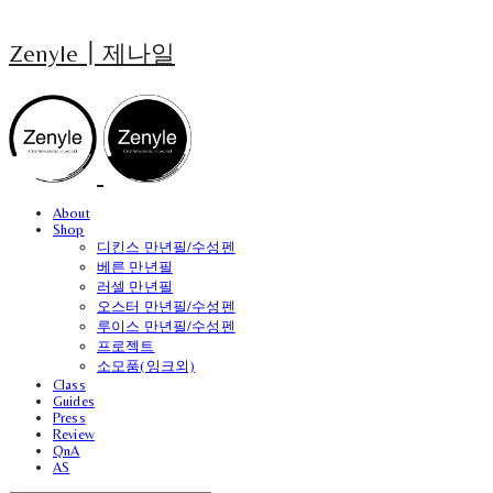
Zenyle┃제나일
About
Shop
디킨스 만년필/수성펜
베른 만년필
러셀 만년필
오스터 만년필/수성펜
루이스 만년필/수성펜
프로젝트
소모품(잉크외)
Class
Guides
Press
Review
QnA
AS