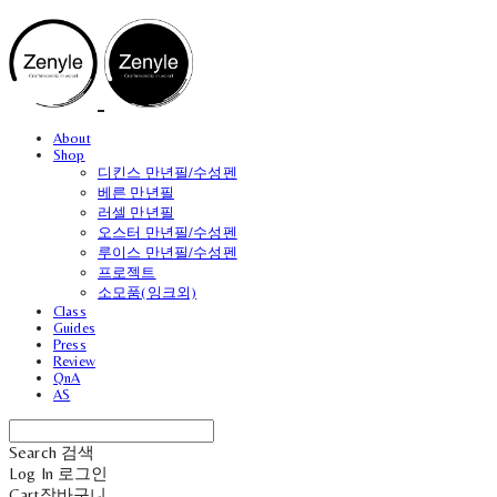
About
Shop
디킨스 만년필/수성펜
베른 만년필
러셀 만년필
오스터 만년필/수성펜
루이스 만년필/수성펜
프로젝트
소모품(잉크외)
Class
Guides
Press
Review
QnA
AS
Search
검색
Log In
로그인
Cart
장바구니