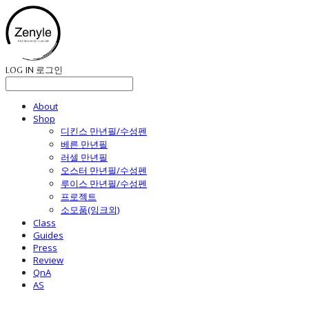
LOG IN
로그인
About
Shop
디킨스 만년필/수성펜
베른 만년필
러셀 만년필
오스터 만년필/수성펜
루이스 만년필/수성펜
프로젝트
소모품(잉크외)
Class
Guides
Press
Review
QnA
AS