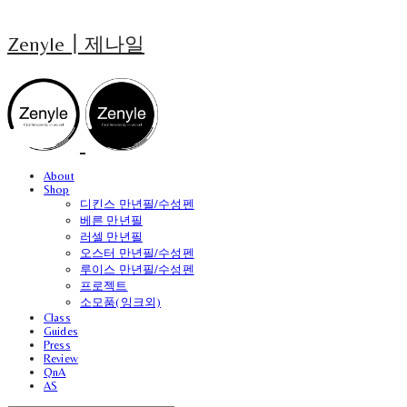
Zenyle┃제나일
About
Shop
디킨스 만년필/수성펜
베른 만년필
러셀 만년필
오스터 만년필/수성펜
루이스 만년필/수성펜
프로젝트
소모품(잉크외)
Class
Guides
Press
Review
QnA
AS