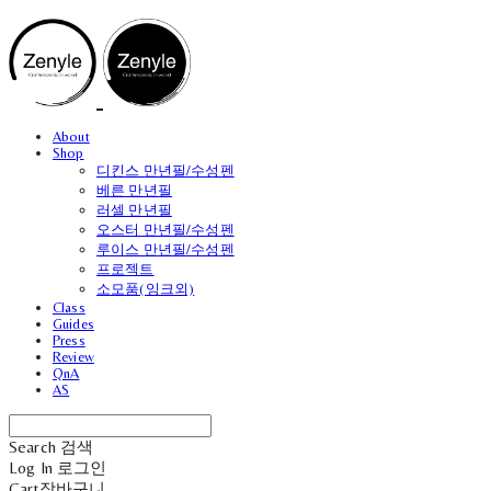
About
Shop
디킨스 만년필/수성펜
베른 만년필
러셀 만년필
오스터 만년필/수성펜
루이스 만년필/수성펜
프로젝트
소모품(잉크외)
Class
Guides
Press
Review
QnA
AS
Search
검색
Log In
로그인
Cart
장바구니