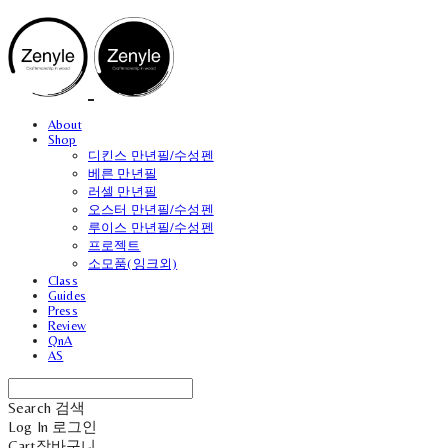
About
Shop
디킨스 만년필/수성펜
베른 만년필
러셀 만년필
오스터 만년필/수성펜
루이스 만년필/수성펜
프로젝트
소모품(잉크외)
Class
Guides
Press
Review
QnA
AS
Search
검색
Log In
로그인
Cart
장바구니