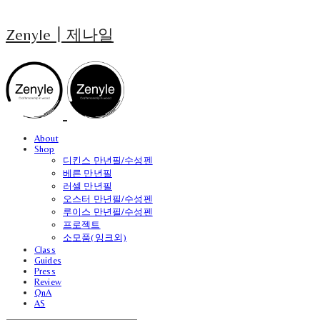
Zenyle┃제나일
About
Shop
디킨스 만년필/수성펜
베른 만년필
러셀 만년필
오스터 만년필/수성펜
루이스 만년필/수성펜
프로젝트
소모품(잉크외)
Class
Guides
Press
Review
QnA
AS