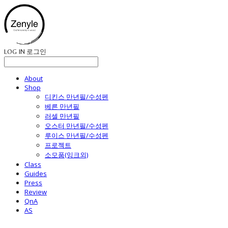
LOG IN
로그인
About
Shop
디킨스 만년필/수성펜
베른 만년필
러셀 만년필
오스터 만년필/수성펜
루이스 만년필/수성펜
프로젝트
소모품(잉크외)
Class
Guides
Press
Review
QnA
AS