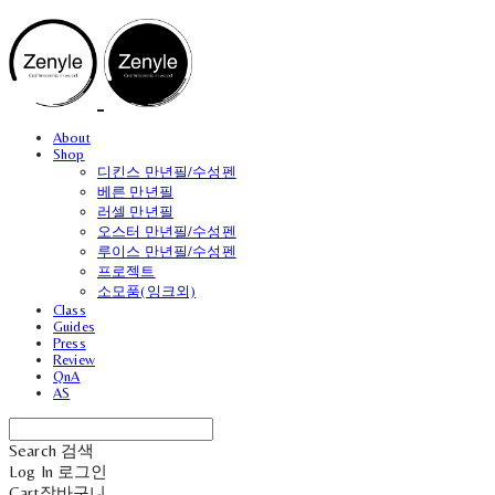
About
Shop
디킨스 만년필/수성펜
베른 만년필
러셀 만년필
오스터 만년필/수성펜
루이스 만년필/수성펜
프로젝트
소모품(잉크외)
Class
Guides
Press
Review
QnA
AS
Search
검색
Log In
로그인
Cart
장바구니