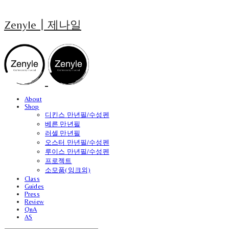
Zenyle┃제나일
About
Shop
디킨스 만년필/수성펜
베른 만년필
러셀 만년필
오스터 만년필/수성펜
루이스 만년필/수성펜
프로젝트
소모품(잉크외)
Class
Guides
Press
Review
QnA
AS