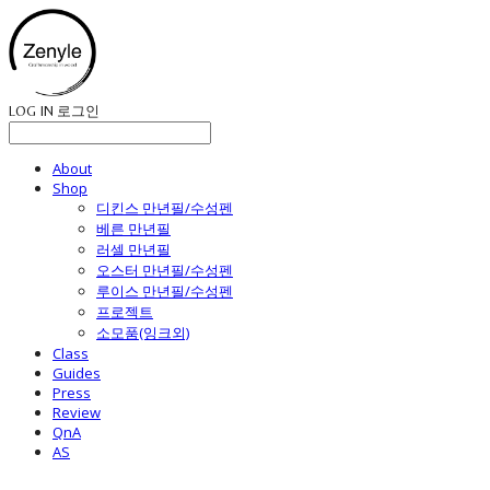
LOG IN
로그인
About
Shop
디킨스 만년필/수성펜
베른 만년필
러셀 만년필
오스터 만년필/수성펜
루이스 만년필/수성펜
프로젝트
소모품(잉크외)
Class
Guides
Press
Review
QnA
AS